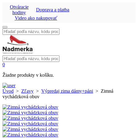
Otváracie
Doprava a platba
hodiny
Video ako nakupovať
Vyhľadať:
Vyhľadať:
0
Žiadne produkty v košíku.
Úvod
>
Zľavy
>
Výpredaj zima dámy+páni
>
Zimná
vychádzková obuv