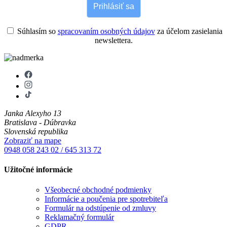
Prihlásiť sa
Súhlasím so
spracovaním osobných údajov
za účelom zasielania
newslettera.
Janka Alexyho 13
Bratislava - Dúbravka
Slovenská republika
Zobraziť na mape
0948 058 243
02 / 645 313 72
Užitočné informácie
Všeobecné obchodné podmienky
Informácie a poučenia pre spotrebiteľa
Formulár na odstúpenie od zmluvy
Reklamačný formulár
GDPR