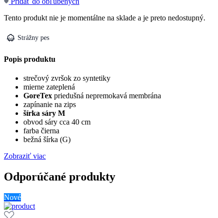
Pridať do obľúbených
Tento produkt nie je momentálne na sklade a je preto nedostupný.
Strážny pes
Popis produktu
strečový zvršok zo syntetiky
mierne zateplená
GoreTex
priedušná nepremokavá membrána
zapínanie na zips
šírka sáry M
obvod sáry cca 40 cm
farba čierna
bežná šírka (G)
Zobraziť viac
Odporúčané produkty
Nové