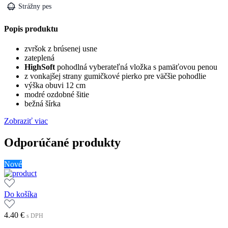
Strážny pes
Popis produktu
zvršok z brúsenej usne
zateplená
HighSoft
pohodlná vyberateľná vložka s pamäťovou penou
z vonkajšej strany gumičkové pierko pre väčšie pohodlie
výška obuvi 12 cm
modré ozdobné šitie
bežná šírka
Zobraziť viac
Odporúčané produkty
Nové
Do košíka
4.40
€
s DPH