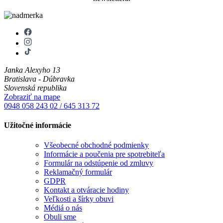
Janka Alexyho 13
Bratislava - Dúbravka
Slovenská republika
Zobraziť na mape
0948 058 243
02 / 645 313 72
Užitočné informácie
Všeobecné obchodné podmienky
Informácie a poučenia pre spotrebiteľa
Formulár na odstúpenie od zmluvy
Reklamačný formulár
GDPR
Kontakt a otváracie hodiny
Veľkosti a šírky obuvi
Médiá o nás
Obuli sme