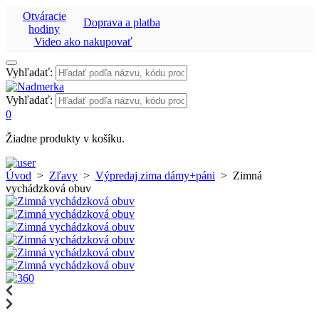
Otváracie
Doprava a platba
hodiny
Video ako nakupovať
Vyhľadať:
Vyhľadať:
0
Žiadne produkty v košíku.
Úvod
>
Zľavy
>
Výpredaj zima dámy+páni
>
Zimná
vychádzková obuv