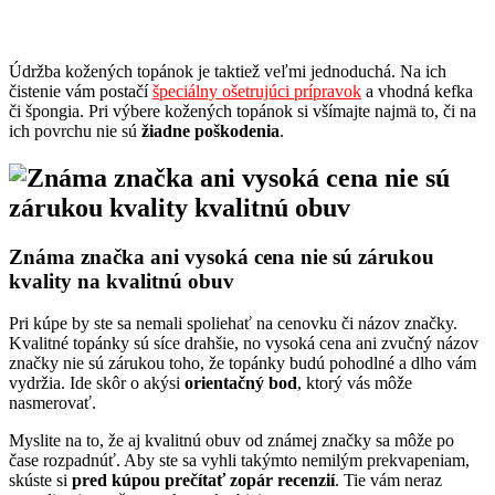
Údržba kožených topánok je taktiež veľmi jednoduchá. Na ich
čistenie vám postačí
špeciálny ošetrujúci prípravok
a vhodná kefka
či špongia. Pri výbere kožených topánok si všímajte najmä to, či na
ich povrchu nie sú
žiadne poškodenia
.
Známa značka ani vysoká cena nie sú zárukou
kvality na kvalitnú obuv
Pri kúpe by ste sa nemali spoliehať na cenovku či názov značky.
Kvalitné topánky sú síce drahšie, no vysoká cena ani zvučný názov
značky nie sú zárukou toho, že topánky budú pohodlné a dlho vám
vydržia. Ide skôr o akýsi
orientačný bod
, ktorý vás môže
nasmerovať.
Myslite na to, že aj kvalitnú obuv od známej značky sa môže po
čase rozpadnúť. Aby ste sa vyhli takýmto nemilým prekvapeniam,
skúste si
pred kúpou prečítať zopár recenzií
. Tie vám neraz