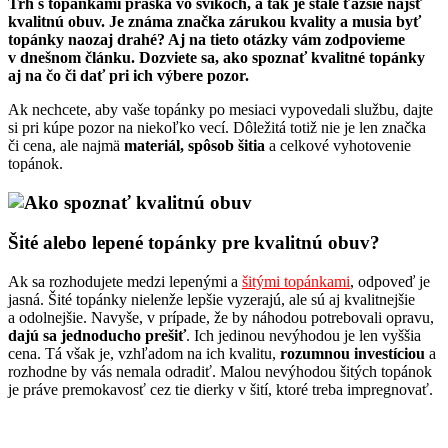
Trh s topánkami praská vo švíkoch, a tak je stále ťažšie nájsť
kvalitnú obuv. Je známa značka zárukou kvality a musia byť
topánky naozaj drahé? Aj na tieto otázky vám zodpovieme
v dnešnom článku. Dozviete sa, ako spoznať kvalitné topánky
aj na čo či dať pri ich výbere pozor.
Ak nechcete, aby vaše topánky po mesiaci vypovedali službu, dajte
si pri kúpe pozor na niekoľko vecí. Dôležitá totiž nie je len značka
či cena, ale najmä
materiál, spôsob šitia
a celkové vyhotovenie
topánok.
Šité alebo lepené topánky pre kvalitnú obuv?
Ak sa rozhodujete medzi lepenými a
šitými topánkami
, odpoveď je
jasná. Šité topánky nielenže lepšie vyzerajú, ale sú aj kvalitnejšie
a odolnejšie. Navyše, v prípade, že by náhodou potrebovali opravu,
dajú sa jednoducho prešiť
. Ich jedinou nevýhodou je len vyššia
cena. Tá však je, vzhľadom na ich kvalitu,
rozumnou investíciou
a
rozhodne by vás nemala odradiť. Malou nevýhodou šitých topánok
je práve premokavosť cez tie dierky v šití, ktoré treba impregnovať.