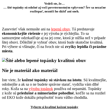
Vedeli ste, že…
… šité topánky sú odolné aj voči poveternostným vplyvom? Šev sa nezačne
rozliepať, nezničí ho dážď ani sneh.
Zanevrieť však nemusíte ani na
lepenú obuv
. Tá predstavuje
ekonomickejšie riešenie
e jej výroba je rýchlejšia. To sa
samozrejme odzrkadľuje aj na jej cene, ktorá je nižšia než v prípade
šitej obuvi. Dôležité je vybrať obuv, ktorá bude skutočne kvalitná.
Pri výbere si všímajte, či na švoch nie sú
zvyšky lepidla či prázdne
miesta
.
Nie je materiál ako materiál
Iste viete, že
kožené topánky sú stávkou na istotu
. Sú kvalitnejšie,
odolnejšie a ak sa o ne budete správne starať, vydržia vám dlhé
roky. Koža sa na
výrobu topánok
používa od nepamäti. Topánky
z kože sú
priedušné a mimoriadne pohodlné
, keďže sa na rozdiel
od EKO kože dokážu prispôsobiť tvaru vášho chodidla.
Vyberte si kvalitné kožené topánky