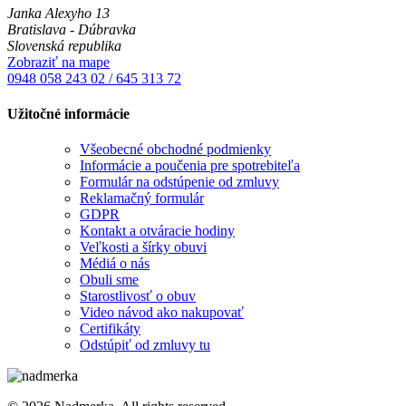
Janka Alexyho 13
Bratislava - Dúbravka
Slovenská republika
Zobraziť na mape
0948 058 243
02 / 645 313 72
Užitočné informácie
Všeobecné obchodné podmienky
Informácie a poučenia pre spotrebiteľa
Formulár na odstúpenie od zmluvy
Reklamačný formulár
GDPR
Kontakt a otváracie hodiny
Veľkosti a šírky obuvi
Médiá o nás
Obuli sme
Starostlivosť o obuv
Video návod ako nakupovať
Certifikáty
Odstúpiť od zmluvy tu