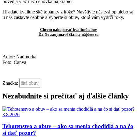
povedia viac než cenovka na krabici.
Hľadáte kvalitné šité topánky z kože? Navštívte nás e-shop alebo sa
u nás zastavte osobne a vyberte si obuv, ktorá vám vydrží roky.
Chcem nakupovať kvalitnú obuv
Ďalšie zaujímavé články nájdete tu
Autor: Nadmerka
Foto: Canva
Značka:
šitá obuv
Nezabudnite si prečítať aj ďalšie články
3.8.2026
Tehotenstvo a obuv – ako sa menia chodidlá a na čo
si dať pozor?