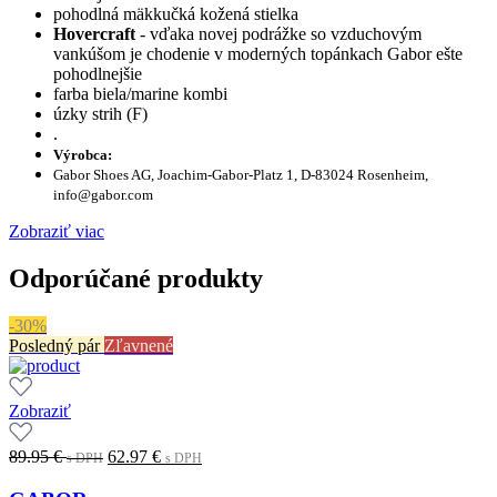
pohodlná mäkkučká kožená stielka
Hovercraft
- vďaka novej podrážke so vzduchovým
vankúšom je chodenie v moderných topánkach Gabor ešte
pohodlnejšie
farba biela/marine kombi
úzky strih (F)
.
Výrobca:
Gabor Shoes AG, Joachim-Gabor-Platz 1, D-83024 Rosenheim,
info@gabor.com
Zobraziť viac
Odporúčané produkty
-30%
Posledný pár
Zľavnené
Zobraziť
Original
Current
89.95
€
62.97
€
s DPH
s DPH
price
price
was:
is: