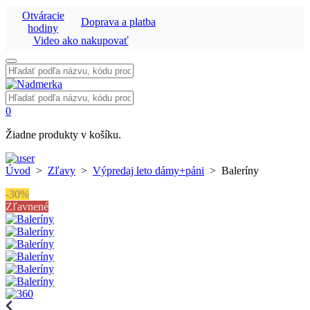
Otváracie
Doprava a platba
hodiny
Video ako nakupovať
Vyhľadať:
Vyhľadať:
0
Žiadne produkty v košíku.
Úvod
>
Zľavy
>
Výpredaj leto dámy+páni
>
Baleríny
-30%
Zľavnené