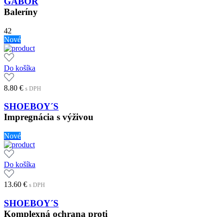
GABOR
89.95 €.
62.97 €.
s
s
Baleríny
DPH
DPH
42
Nové
Do košíka
8.80
€
s DPH
SHOEBOY´S
Impregnácia s výživou
Nové
Do košíka
13.60
€
s DPH
SHOEBOY´S
Komplexná ochrana proti