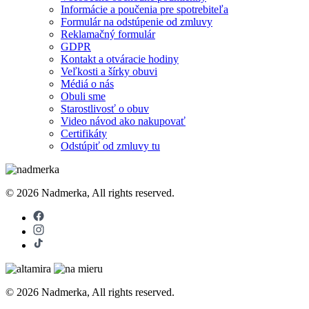
Informácie a poučenia pre spotrebiteľa
Formulár na odstúpenie od zmluvy
Reklamačný formulár
GDPR
Kontakt a otváracie hodiny
Veľkosti a šírky obuvi
Médiá o nás
Obuli sme
Starostlivosť o obuv
Video návod ako nakupovať
Certifikáty
Odstúpiť od zmluvy tu
© 2026 Nadmerka, All rights reserved.
© 2026 Nadmerka, All rights reserved.