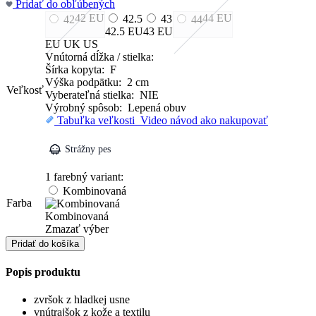
Pridať do obľúbených
was:
is:
89.95 €.
62.97 €.
42
EU
44
EU
42.5
43
42
s
s
44
42.5
EU
43
EU
DPH
DPH
EU
UK
US
Vnútorná dĺžka / stielka:
Šírka kopyta: F
Výška podpätku: 2 cm
Veľkosť
Vyberateľná stielka: NIE
Výrobný spôsob: Lepená obuv
Tabuľka veľkosti
Video návod ako nakupovať
Strážny pes
1 farebný variant:
Kombinovaná
Farba
Kombinovaná
Zmazať výber
množstvo
Pridať do košíka
Baleríny
Popis produktu
zvršok z hladkej usne
vnútrajšok z kože a textilu