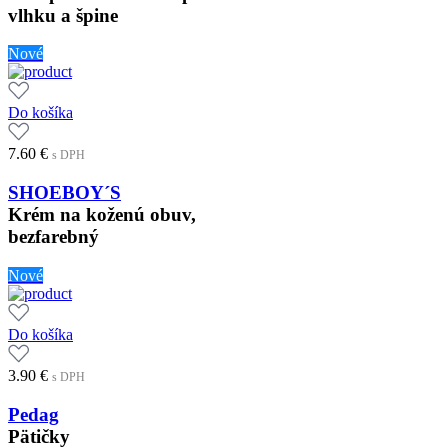
vlhku a špine
Nové
Do košíka
7.60
€
s DPH
SHOEBOY´S
Krém na koženú obuv,
bezfarebný
Nové
Do košíka
3.90
€
s DPH
Pedag
Pätičky