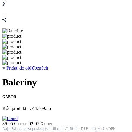
Pridať do obľúbených
Baleríny
GABOR
Kód produktu : 44.169.36
Original
Current
89.95
€
62.97
€
s DPH
s DPH
price
price
Najnižšia cena za posledných 30 dní:
71.96
€
-
89.95
€
s DPH
s DPH