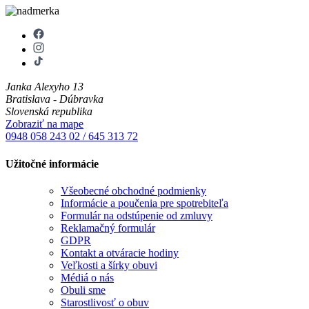
Janka Alexyho 13
Bratislava - Dúbravka
Slovenská republika
Zobraziť na mape
0948 058 243
02 / 645 313 72
Užitočné informácie
Všeobecné obchodné podmienky
Informácie a poučenia pre spotrebiteľa
Formulár na odstúpenie od zmluvy
Reklamačný formulár
GDPR
Kontakt a otváracie hodiny
Veľkosti a šírky obuvi
Médiá o nás
Obuli sme
Starostlivosť o obuv