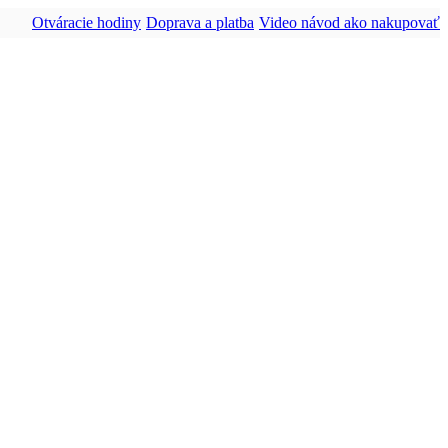
Otváracie hodiny
Doprava a platba
Video návod ako nakupovať