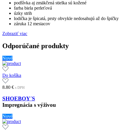
podšívka aj zmäkčená stielka sú kožené
farba biela perleťová
úzky strih
lodička je špicatá, prsty obvykle nedosahujú až do špičky
záruka 12 mesiacov
Zobraziť viac
Odporúčané produkty
Nové
Do košíka
8.80
€
s DPH
SHOEBOY´S
Impregnácia s výživou
Nové