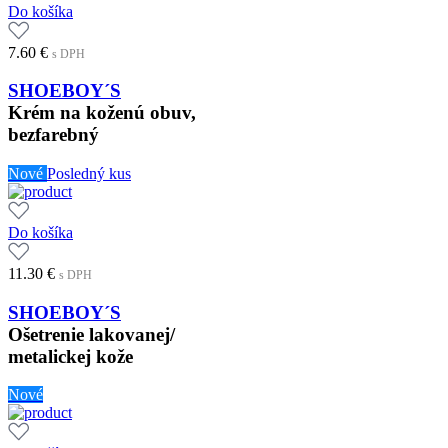
Do košíka
7.60
€
s DPH
SHOEBOY´S
Krém na koženú obuv,
bezfarebný
Nové
Posledný kus
Do košíka
11.30
€
s DPH
SHOEBOY´S
Ošetrenie lakovanej/
metalickej kože
Nové