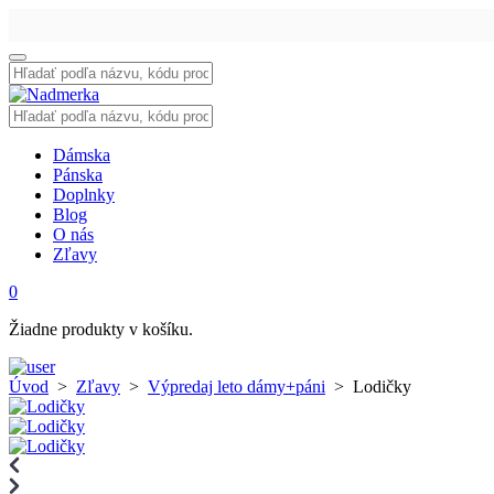
Vyhľadať:
Vyhľadať:
Dámska
Pánska
Doplnky
Blog
O nás
Zľavy
0
Žiadne produkty v košíku.
Úvod
>
Zľavy
>
Výpredaj leto dámy+páni
>
Lodičky