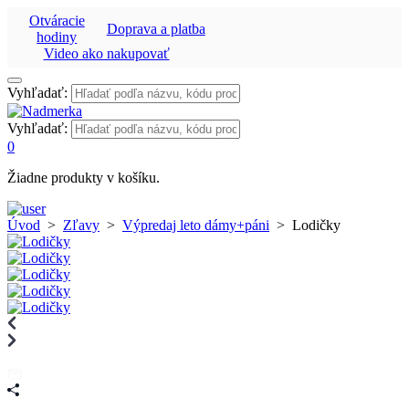
Otváracie
Doprava a platba
hodiny
Video ako nakupovať
Vyhľadať:
Vyhľadať:
0
Žiadne produkty v košíku.
Úvod
>
Zľavy
>
Výpredaj leto dámy+páni
>
Lodičky