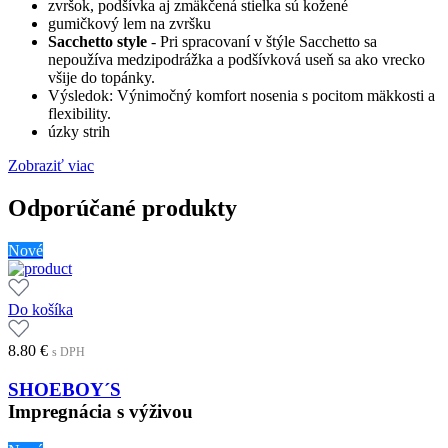
zvršok, podšívka aj zmäkčená stielka sú kožené
gumičkový lem na zvršku
Sacchetto style
- Pri spracovaní v štýle Sacchetto sa
nepoužíva medzipodrážka a podšívková useň sa ako vrecko
všije do topánky.
Výsledok: Výnimočný komfort nosenia s pocitom mäkkosti a
flexibility.
úzky strih
Zobraziť viac
Odporúčané produkty
Nové
Do košíka
8.80
€
s DPH
SHOEBOY´S
Impregnácia s výživou