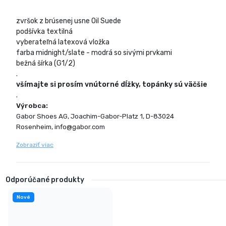
zvršok z brúsenej usne Oil Suede
podšívka textilná
vyberateľná latexová vložka
farba midnight/slate - modrá so sivými prvkami
bežná šírka (G1/2)
.
všímajte si prosím vnútorné dĺžky, topánky sú väčšie
.
Výrobca:
Gabor Shoes AG, Joachim-Gabor-Platz 1, D-83024
Rosenheim, info@gabor.com
Zobraziť viac
Odporúčané produkty
Nové