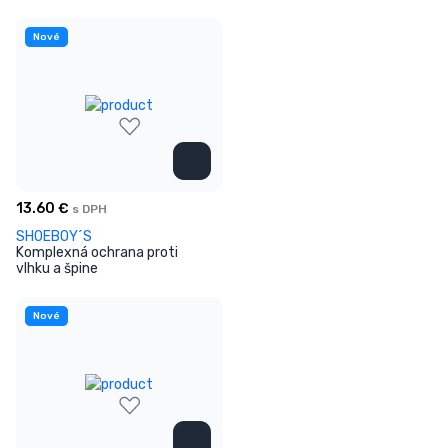
Nové
13.60
€
s DPH
SHOEBOY´S
Komplexná ochrana proti
vlhku a špine
Nové