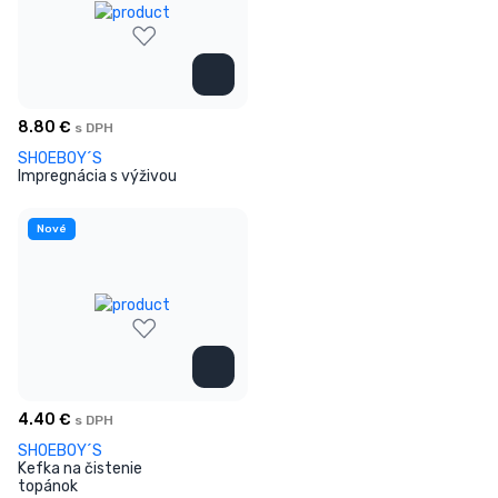
8.80
€
s DPH
SHOEBOY´S
Impregnácia s výživou
Nové
4.40
€
s DPH
SHOEBOY´S
Kefka na čistenie
topánok