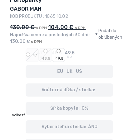
Poltopánky
GABOR MAN
KÓD PRODUKTU : 1065.10.02
Original
Current
130.00
€
104.00
€
s DPH
s DPH
Pridať do
price
price
Najnižšia cena za posledných 30 dní:
obľúbených
130.00
€
s DPH
was:
is:
130.00 €.
104.00 €.
47
48.5
49.5
s
s
47
EU
EU
EU
48.5
49.5
DPH
DPH
EU
UK
US
Vnútorná dĺžka / stielka:
Šírka kopyta: G½
Veľkosť
Vyberateľná stielka: ÁNO