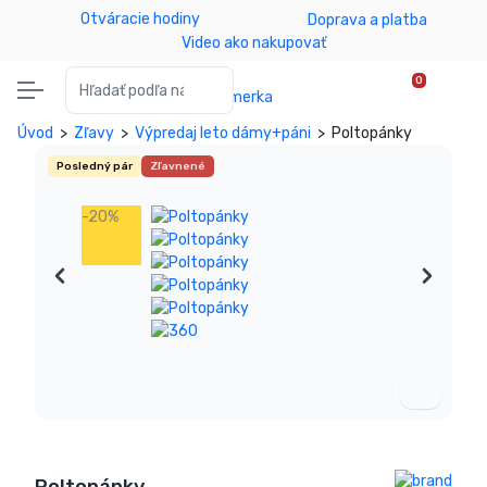
Otváracie hodiny
Doprava a platba
Video ako nakupovať
Vyhľadať:
0
Úvod
>
Zľavy
>
Výpredaj leto dámy+páni
>
Poltopánky
Posledný pár
Zľavnené
-20%