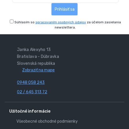
Prihlásiť sa
Súhlasím so
spracovaním osobných údajov
za účelom zasielania
newslettera.
Janka Alexyho 13
Bratislava - Dúbravka
Slovenská republika
Zobraziť na mape
0948 058 243
02 / 645 313 72
Užitočné informácie
Všeobecné obchodné podmienky