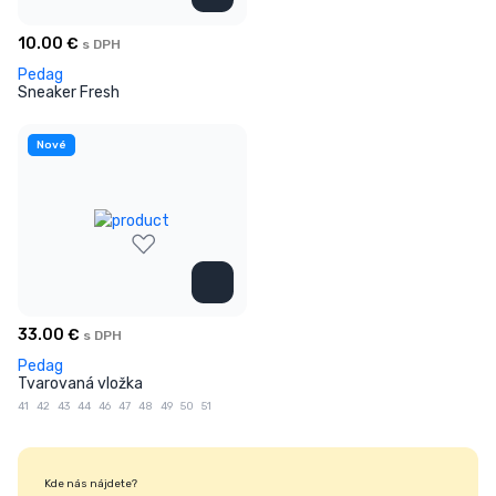
10.00
€
s DPH
Pedag
Sneaker Fresh
Nové
33.00
€
s DPH
Pedag
Tvarovaná vložka
41
42
43
44
46
47
48
49
50
51
Kde nás nájdete?