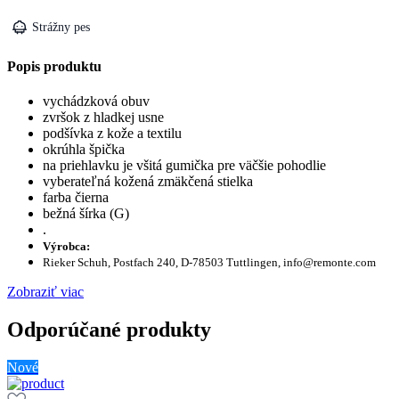
Strážny pes
Popis produktu
vychádzková obuv
zvršok z hladkej usne
podšívka z kože a textilu
okrúhla špička
na priehlavku je všitá gumička pre väčšie pohodlie
vyberateľná kožená zmäkčená stielka
farba čierna
bežná šírka (G)
.
Výrobca:
Rieker Schuh, Postfach 240, D-78503 Tuttlingen, info@remonte.com
Zobraziť viac
Odporúčané produkty
Nové