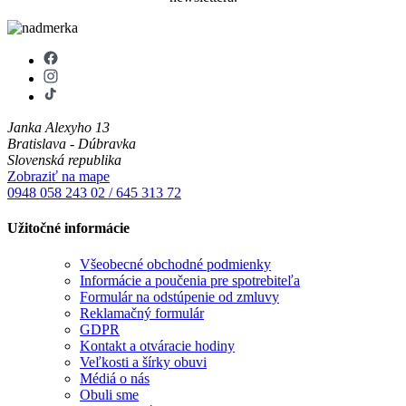
Janka Alexyho 13
Bratislava - Dúbravka
Slovenská republika
Zobraziť na mape
0948 058 243
02 / 645 313 72
Užitočné informácie
Všeobecné obchodné podmienky
Informácie a poučenia pre spotrebiteľa
Formulár na odstúpenie od zmluvy
Reklamačný formulár
GDPR
Kontakt a otváracie hodiny
Veľkosti a šírky obuvi
Médiá o nás
Obuli sme