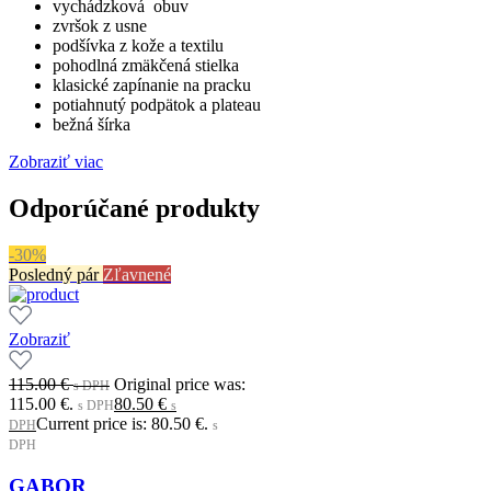
vychádzková obuv
zvršok z usne
podšívka z kože a textilu
pohodlná zmäkčená stielka
klasické zapínanie na pracku
potiahnutý podpätok a plateau
bežná šírka
Zobraziť viac
Odporúčané produkty
-30%
Posledný pár
Zľavnené
Zobraziť
115.00
€
Original price was:
s DPH
115.00 €.
80.50
€
s DPH
s
Current price is: 80.50 €.
DPH
s
DPH
GABOR