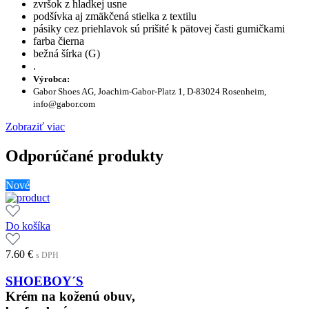
zvršok z hladkej usne
podšívka aj zmäkčená stielka z textilu
pásiky cez priehlavok sú prišité k pätovej časti gumičkami
farba čierna
bežná šírka (G)
.
Výrobca:
Gabor Shoes AG, Joachim-Gabor-Platz 1, D-83024 Rosenheim,
info@gabor.com
Zobraziť viac
Odporúčané produkty
Nové
Do košíka
7.60
€
s DPH
SHOEBOY´S
Krém na koženú obuv,