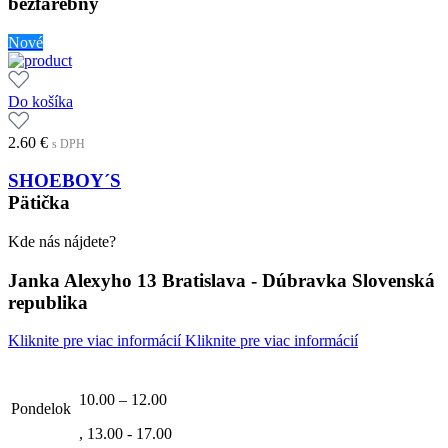
bezfarebný
Nové
Do košíka
2.60
€
s DPH
SHOEBOY´S
Pätička
Kde nás nájdete?
Janka Alexyho 13 Bratislava - Dúbravka Slovenská
republika
Kliknite pre viac informácií
Kliknite pre viac informácií
10.00 – 12.00
Pondelok
, 13.00 - 17.00