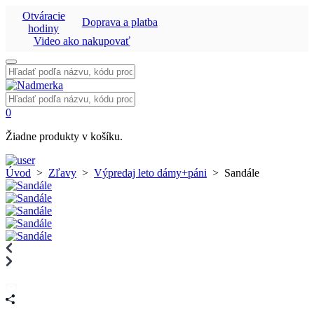
Otváracie
Doprava a platba
hodiny
Video ako nakupovať
Vyhľadať:
Vyhľadať:
0
Žiadne produkty v košíku.
Úvod
>
Zľavy
>
Výpredaj leto dámy+páni
>
Sandále