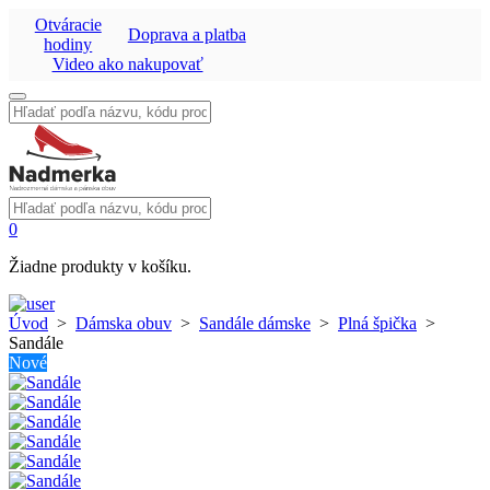
Otváracie
Doprava a platba
hodiny
Video ako nakupovať
Vyhľadať:
Vyhľadať:
0
Žiadne produkty v košíku.
Úvod
>
Dámska obuv
>
Sandále dámske
>
Plná špička
>
Sandále
Nové