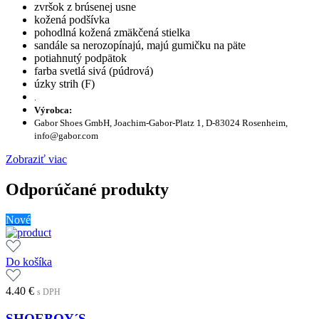
zvršok z brúsenej usne
kožená podšívka
pohodlná kožená zmäkčená stielka
sandále sa nerozopínajú, majú gumičku na päte
potiahnutý podpätok
farba svetlá sivá (púdrová)
úzky strih (F)
.
Výrobca:
Gabor Shoes GmbH, Joachim-Gabor-Platz 1, D-83024 Rosenheim,
info@gabor.com
Zobraziť viac
Odporúčané produkty
Nové
Do košíka
4.40
€
s DPH
SHOEBOY´S