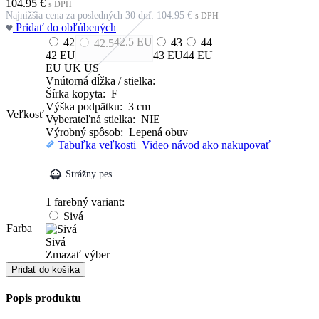
104.95
€
s DPH
Najnižšia cena za posledných 30 dní:
104.95
€
s DPH
Pridať do obľúbených
42.5
EU
42
43
44
42.5
42
EU
43
EU
44
EU
EU
UK
US
Vnútorná dĺžka / stielka:
Šírka kopyta: F
Výška podpätku: 3 cm
Veľkosť
Vyberateľná stielka: NIE
Výrobný spôsob: Lepená obuv
Tabuľka veľkosti
Video návod ako nakupovať
Strážny pes
1 farebný variant:
Sivá
Farba
Sivá
Zmazať výber
množstvo
Pridať do košíka
Sandále
Popis produktu