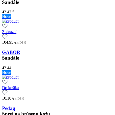
Sandále
42
42.5
Nové
Zobraziť
104.95
€
s DPH
GABOR
Sandále
42
44
Nové
Do košíka
10.10
€
s DPH
Pedag
Sprej na brúsenú kožu,