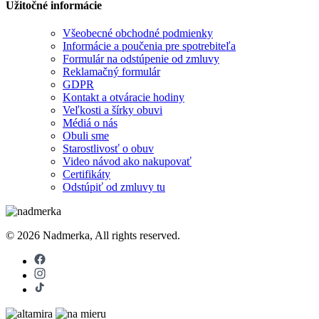
Užitočné informácie
Všeobecné obchodné podmienky
Informácie a poučenia pre spotrebiteľa
Formulár na odstúpenie od zmluvy
Reklamačný formulár
GDPR
Kontakt a otváracie hodiny
Veľkosti a šírky obuvi
Médiá o nás
Obuli sme
Starostlivosť o obuv
Video návod ako nakupovať
Certifikáty
Odstúpiť od zmluvy tu
© 2026 Nadmerka, All rights reserved.