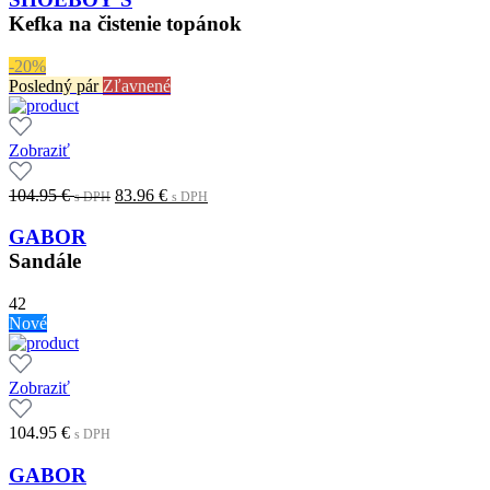
Kefka na čistenie topánok
-20%
Posledný pár
Zľavnené
Zobraziť
Original
Current
104.95
€
83.96
€
s DPH
s DPH
price
price
was:
is:
GABOR
104.95 €.
83.96 €.
s
s
Sandále
DPH
DPH
42
Nové
Zobraziť
104.95
€
s DPH
GABOR