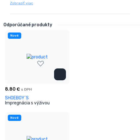
Zobraziť viac
Odporúčané produkty
Nové
8.80
€
s DPH
SHOEBOY´S
Impregnácia s výživou
Nové