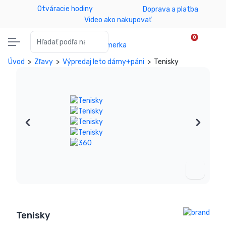
Otváracie hodiny
Doprava a platba
Video ako nakupovať
Vyhľadať:
0
Úvod
>
Zľavy
>
Výpredaj leto dámy+páni
>
Tenisky
Tenisky