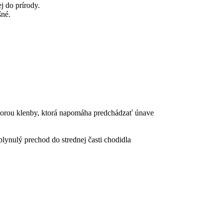
j do prírody.
šné.
porou klenby, ktorá napomáha predchádzať únave
ynulý prechod do strednej časti chodidla