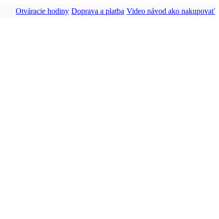
Otváracie hodiny
Doprava a platba
Video návod ako nakupovať