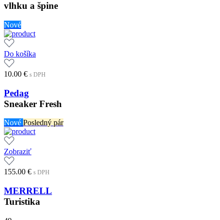
vlhku a špine
Nové
Do košíka
10.00
€
s DPH
Pedag
Sneaker Fresh
Nové
Posledný pár
Zobraziť
155.00
€
s DPH
MERRELL
Turistika