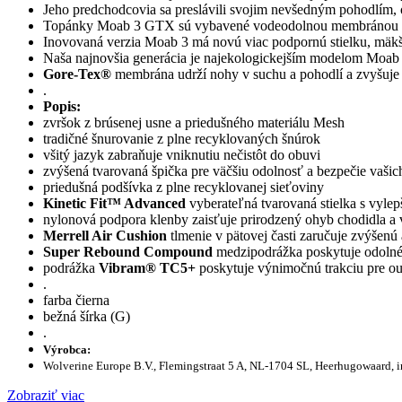
Jeho predchodcovia sa preslávili svojim nevšedným pohodlím, 
Topánky Moab 3 GTX sú vybavené vodeodolnou membránou
Inovovaná verzia Moab 3 má novú viac podpornú stielku, mäkš
Naša najnovšia generácia je najekologickejším modelom Moab v 
Gore-Tex®
membrána udrží nohy v suchu a pohodlí a zvyšuje 
.
Popis:
zvršok z brúsenej usne a priedušného materiálu Mesh
tradičné šnurovanie z plne recyklovaných šnúrok
všitý jazyk zabraňuje vniknutiu nečistôt do obuvi
zvýšená tvarovaná špička pre väčšiu odolnosť a bezpečie vašic
priedušná podšívka z plne recyklovanej sieťoviny
Kinetic Fit™ Advanced
vyberateľná tvarovaná stielka s vyl
nylonová podpora klenby zaisťuje prirodzený ohyb chodidla a vä
Merrell Air Cushion
tlmenie v pätovej časti zaručuje zvýšenú 
Super Rebound Compound
medzipodrážka poskytuje odolné 
podrážka
Vibram® TC5+
poskytuje výnimočnú trakciu pre out
.
farba čierna
bežná šírka (G)
.
Výrobca:
Wolverine Europe B.V., Flemingstraat 5 A, NL-1704 SL, Heerhugowaard, 
Zobraziť viac