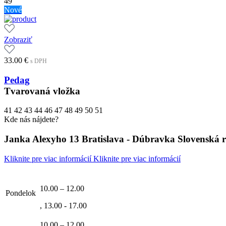
49
Nové
Zobraziť
33.00
€
s DPH
Pedag
Tvarovaná vložka
41
42
43
44
46
47
48
49
50
51
Kde nás nájdete?
Janka Alexyho 13 Bratislava - Dúbravka Slovenská 
Kliknite pre viac informácií
Kliknite pre viac informácií
10.00 – 12.00
Pondelok
, 13.00 - 17.00
10.00 – 12.00