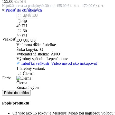
155.00
€
s DPH
Najnižšia cena za posledných 30 dní:
155.00
€
-
170.00
€
s DPH
s DPH
Pridať do obľúbených
48
EU
48
49
49
EU
50
50
EU
Veľkosť
EU
UK
US
Vnútorná dĺžka / stielka:
Šírka kopyta: G
Vyberateľná stielka: ÁNO
Výrobný spôsob: Lepená obuv
Tabuľka veľkosti
Video návod ako nakupovať
1 farebný variant:
Čierna
Farba
Čierna
Zmazať výber
množstvo
Pridať do košíka
Turistika
Popis produktu
Už viac ako 15 rokov je Merrell® Moab tou najlepšou voľbou pr