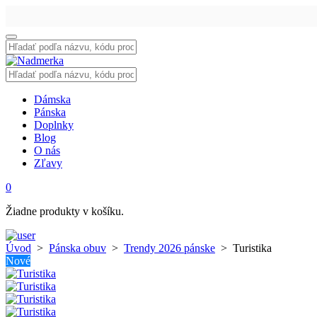
Vyhľadať:
Vyhľadať:
Dámska
Pánska
Doplnky
Blog
O nás
Zľavy
0
Žiadne produkty v košíku.
Úvod
>
Pánska obuv
>
Trendy 2026 pánske
>
Turistika
Nové