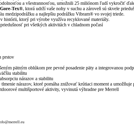
odolnosťou a všestrannosťou, umožnili 25 miliónom ľudí vykročiť ďale
Gore-Tex®
, ktorá udrží vaše nohy v suchu a zároveň sú skvele priedu
iu medzipodrážku a najlepšiu podrážku Vibram® vo svojej triede.
histórii, ktorý pri výrobe využíva recyklované materiály.
priedušnosť pri všetkých aktivitách v chladnom počasí
h prstov
epšeným pätným oblúkom pre pevné posadenie päty a integrovanou pod
čšiu stabilitu
absorpciu nárazov a stabilitu
tlmenie nárazov, ktoré pomáha znižovať krútiaci moment a umožňuje pl
doorové multišportové aktivity, vyvinutá výhradne pre Merrell
info@merrell.eu