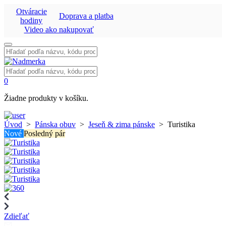
Otváracie
Doprava a platba
hodiny
Video ako nakupovať
Vyhľadať:
Vyhľadať:
0
Žiadne produkty v košíku.
Úvod
>
Pánska obuv
>
Jeseň & zima pánske
>
Turistika
Nové
Posledný pár
Zdieľať