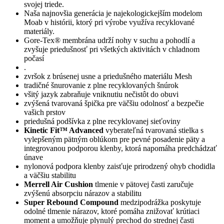
svojej triede.
Naša najnovšia generácia je najekologickejším modelom
Moab v histórii, ktorý pri výrobe využíva recyklované
materiály.
Gore-Tex® membrána udrží nohy v suchu a pohodlí a
zvyšuje priedušnosť pri všetkých aktivitách v chladnom
počasí
.
zvršok z brúsenej usne a priedušného materiálu Mesh
tradičné šnurovanie z plne recyklovaných šnúrok
všitý jazyk zabraňuje vniknutiu nečistôt do obuvi
zvýšená tvarovaná špička pre väčšiu odolnosť a bezpečie
vašich prstov
priedušná podšívka z plne recyklovanej sieťoviny
Kinetic Fit™ Advanced
vyberateľná tvarovaná stielka s
vylepšeným pätným oblúkom pre pevné posadenie päty a
integrovanou podporou klenby, ktorá napomáha predchádzať
únave
nylonová podpora klenby zaisťuje prirodzený ohyb chodidla
a väčšiu stabilitu
Merrell Air Cushion
tlmenie v pätovej časti zaručuje
zvýšenú absorpciu nárazov a stabilitu
Super Rebound Compound
medzipodrážka poskytuje
odolné tlmenie nárazov, ktoré pomáha znižovať krútiaci
moment a umožňuje plynulý prechod do strednej časti