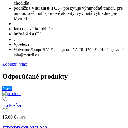
chodidla
podrážka
Vibram® TC5+
poskytuje výnimočnú trakciu pre
outdoorové multišportové aktivity, vyvinutá výhradne pre
Merrell
.
farba - sivá kombinácia
bežná šírka (G)
.
Výrobca:
Wolverine Europe B.V., Flemingstraat 5 A, NL-1704 SL, Heerhugowaard,
info@merrell.eu
Zobraziť viac
Odporúčané produkty
Nové
Do košíka
16.00
€
s DPH