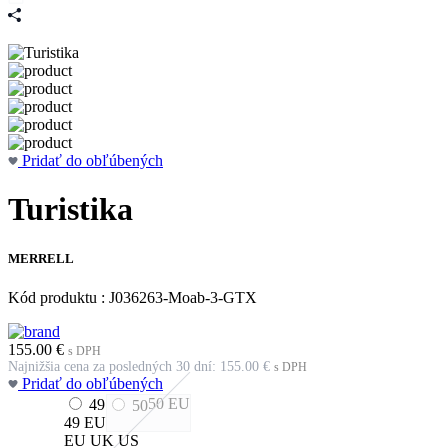
Pridať do obľúbených
Turistika
MERRELL
Kód produktu : J036263-Moab-3-GTX
155.00
€
s DPH
Najnižšia cena za posledných 30 dní:
155.00
€
s DPH
Pridať do obľúbených
50
EU
49
50
49
EU
EU
UK
US