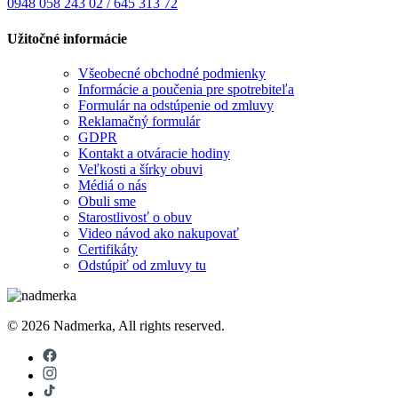
0948 058 243
02 / 645 313 72
Užitočné informácie
Všeobecné obchodné podmienky
Informácie a poučenia pre spotrebiteľa
Formulár na odstúpenie od zmluvy
Reklamačný formulár
GDPR
Kontakt a otváracie hodiny
Veľkosti a šírky obuvi
Médiá o nás
Obuli sme
Starostlivosť o obuv
Video návod ako nakupovať
Certifikáty
Odstúpiť od zmluvy tu
© 2026 Nadmerka, All rights reserved.