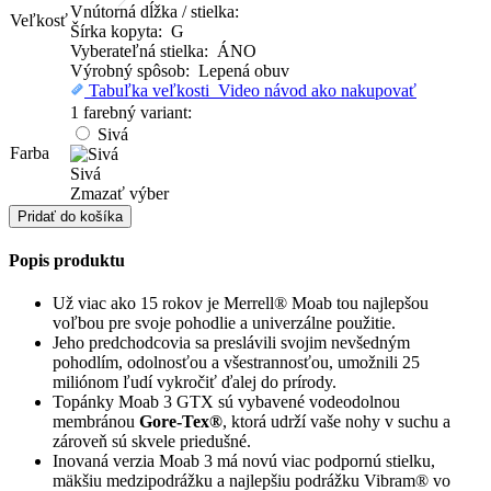
Vnútorná dĺžka / stielka:
Veľkosť
Šírka kopyta: G
Vyberateľná stielka: ÁNO
Výrobný spôsob: Lepená obuv
Tabuľka veľkosti
Video návod ako nakupovať
1 farebný variant:
Sivá
Farba
Sivá
Zmazať výber
množstvo
Pridať do košíka
Turistika
Popis produktu
Už viac ako 15 rokov je Merrell® Moab tou najlepšou
voľbou pre svoje pohodlie a univerzálne použitie.
Jeho predchodcovia sa preslávili svojim nevšedným
pohodlím, odolnosťou a všestrannosťou, umožnili 25
miliónom ľudí vykročiť ďalej do prírody.
Topánky Moab 3 GTX sú vybavené vodeodolnou
membránou
Gore-Tex®
, ktorá udrží vaše nohy v suchu a
zároveň sú skvele priedušné.
Inovaná verzia Moab 3 má novú viac podpornú stielku,
mäkšiu medzipodrážku a najlepšiu podrážku Vibram® vo