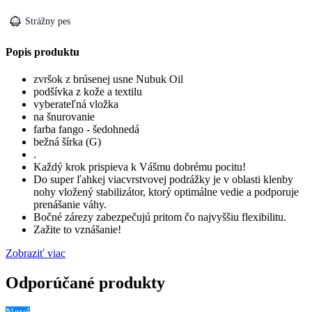
Strážny pes
Popis produktu
zvršok z brúsenej usne Nubuk Oil
podšívka z kože a textilu
vyberateľná vložka
na šnurovanie
farba fango - šedohnedá
bežná šírka (G)
.
Každý krok prispieva k Vášmu dobrému pocitu!
Do super ľahkej viacvrstvovej podrážky je v oblasti klenby
nohy vložený stabilizátor, ktorý optimálne vedie a podporuje
prenášanie váhy.
Bočné zárezy zabezpečujú pritom čo najvyššiu flexibilitu.
Zažite to vznášanie!
Zobraziť viac
Odporúčané produkty