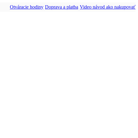
Otváracie hodiny
Doprava a platba
Video návod ako nakupovať