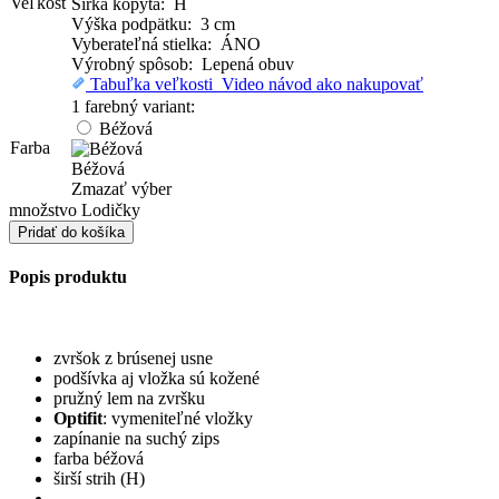
Veľkosť
Šírka kopyta: H
Výška podpätku: 3 cm
Vyberateľná stielka: ÁNO
Výrobný spôsob: Lepená obuv
Tabuľka veľkosti
Video návod ako nakupovať
1 farebný variant:
Béžová
Farba
Béžová
Zmazať výber
množstvo Lodičky
Pridať do košíka
Popis produktu
zvršok z brúsenej usne
podšívka aj vložka sú kožené
pružný lem na zvršku
Optifit
: vymeniteľné vložky
zapínanie na suchý zips
farba béžová
širší strih (H)
.