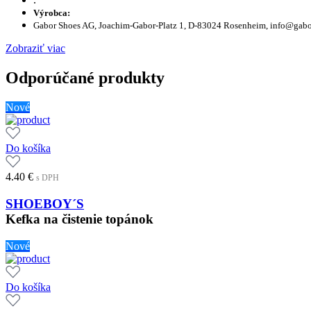
Výrobca:
Gabor Shoes AG, Joachim-Gabor-Platz 1, D-83024 Rosenheim, info@gab
Zobraziť viac
Odporúčané produkty
Nové
Do košíka
4.40
€
s DPH
SHOEBOY´S
Kefka na čistenie topánok
Nové
Do košíka