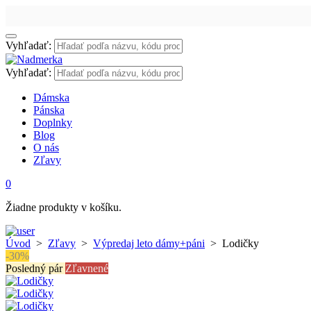
Vyhľadať:
Vyhľadať:
Dámska
Pánska
Doplnky
Blog
O nás
Zľavy
0
Žiadne produkty v košíku.
Úvod
>
Zľavy
>
Výpredaj leto dámy+páni
>
Lodičky
-30%
Posledný pár
Zľavnené