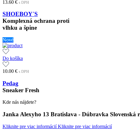
13.60
€
s DPH
SHOEBOY´S
Komplexná ochrana proti
vlhku a špine
Nové
Do košíka
10.00
€
s DPH
Pedag
Sneaker Fresh
Kde nás nájdete?
Janka Alexyho 13 Bratislava - Dúbravka Slovenská 
Kliknite pre viac informácií
Kliknite pre viac informácií