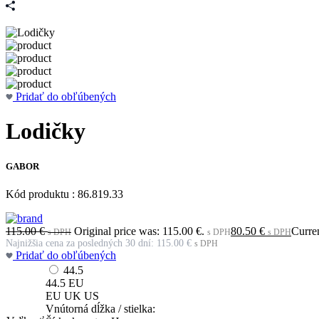
Pridať do obľúbených
Lodičky
GABOR
Kód produktu : 86.819.33
115.00
€
Original price was: 115.00 €.
80.50
€
Curren
s DPH
s DPH
s DPH
Najnižšia cena za posledných 30 dní:
115.00
€
s DPH
Pridať do obľúbených
44.5
44.5
EU
EU
UK
US
Vnútorná dĺžka / stielka: