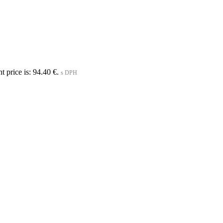
t price is: 94.40 €.
s DPH