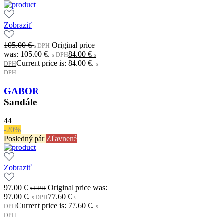
Zobraziť
105.00
€
Original price
s DPH
was: 105.00 €.
84.00
€
s DPH
s
Current price is: 84.00 €.
DPH
s
DPH
GABOR
Sandále
44
-20%
Posledný pár
Zľavnené
Zobraziť
97.00
€
Original price was:
s DPH
97.00 €.
77.60
€
s DPH
s
Current price is: 77.60 €.
DPH
s
DPH