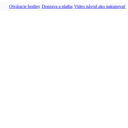
Otváracie hodiny
Doprava a platba
Video návod ako nakupovať