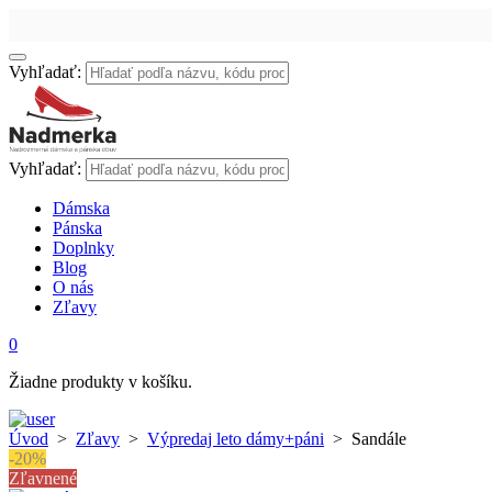
Vyhľadať:
Vyhľadať:
Dámska
Pánska
Doplnky
Blog
O nás
Zľavy
0
Žiadne produkty v košíku.
Úvod
>
Zľavy
>
Výpredaj leto dámy+páni
>
Sandále
-20%
Zľavnené