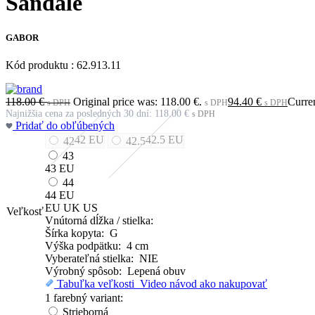
Sandále
GABOR
Kód produktu : 62.913.11
118.00
€
Original price was: 118.00 €.
94.40
€
Curren
s DPH
s DPH
s DPH
Najnižšia cena za posledných 30 dní:
118.00
€
s DPH
Pridať do obľúbených
42
EU
42.5
EU
42
42.5
43
43
EU
44
44
EU
EU
UK
US
Veľkosť
Vnútorná dĺžka / stielka:
Šírka kopyta: G
Výška podpätku: 4 cm
Vyberateľná stielka: NIE
Výrobný spôsob: Lepená obuv
Tabuľka veľkosti
Video návod ako nakupovať
1 farebný variant:
Strieborná