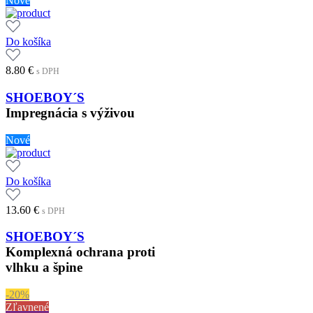
Nové
Do košíka
8.80
€
s DPH
SHOEBOY´S
Impregnácia s výživou
Nové
Do košíka
13.60
€
s DPH
SHOEBOY´S
Komplexná ochrana proti
vlhku a špine
-20%
Zľavnené