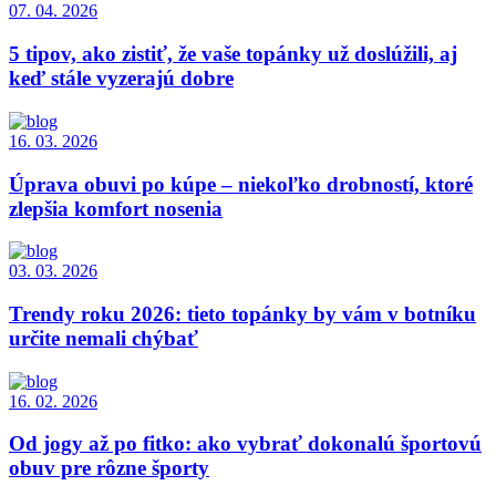
07. 04. 2026
5 tipov, ako zistiť, že vaše topánky už doslúžili, aj
keď stále vyzerajú dobre
16. 03. 2026
Úprava obuvi po kúpe – niekoľko drobností, ktoré
zlepšia komfort nosenia
03. 03. 2026
Trendy roku 2026: tieto topánky by vám v botníku
určite nemali chýbať
16. 02. 2026
Od jogy až po fitko: ako vybrať dokonalú športovú
obuv pre rôzne športy