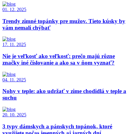
01. 12. 2025
Trendy zimné topánky pre mužov. Tieto kúsky by
vám nemali chýbať
17. 11. 2025
Nie je veľkosť ako veľkosť: prečo majú rôzne
značky iné číslovanie a ako sa v ňom vyznať?
04. 11. 2025
Nohy v teple: ako udržať v zime chodidlá v teple a
suchu
20. 10. 2025
3 typy dámskych a pánskych topánok, ktoré
využijete počas jesenných aj jarných dní