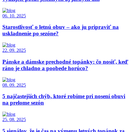
06. 10. 2025
Starostlivosť o letnú obuv – ako ju pripraviť na
uskladnenie po sezóne?
22. 09. 2025
Pánske a dámske prechodné topánky: čo nosiť, keď
ráno je chladno a poobede horúco?
08. 09. 2025
5 najčastejších chýb, ktoré robíme pri nosení obuvi
na prelome sezón
25. 08. 2025
5 signálov, že je čas na výmenu letných topánok za