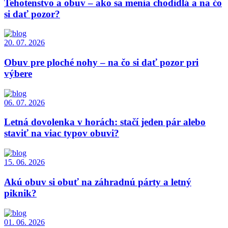
Tehotenstvo a obuv – ako sa menia chodidlá a na čo
si dať pozor?
20. 07. 2026
Obuv pre ploché nohy – na čo si dať pozor pri
výbere
06. 07. 2026
Letná dovolenka v horách: stačí jeden pár alebo
staviť na viac typov obuvi?
15. 06. 2026
Akú obuv si obuť na záhradnú párty a letný
piknik?
01. 06. 2026