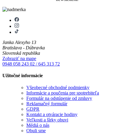
Janka Alexyho 13
Bratislava - Dúbravka
Slovenská republika
Zobraziť na mape
0948 058 243
02 / 645 313 72
Užitočné informácie
Všeobecné obchodné podmienky
Informácie a poučenia pre spotrebiteľa
Formulár na odstúpenie od zmluvy
Reklamačný formulár
GDPR
Kontakt a otváracie hodiny
Veľkosti a šírky obuvi
Médiá o nás
Obuli sme