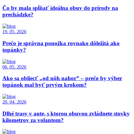
Čo by mala spĺňať ideálna obuv do prírody na
prechádzke?
19. 05. 2026
Prečo je správna ponožka rovnako dôležitá ako
topánky?
06. 05. 2026
Ako sa obliecť „od nôh nahor” – prečo by výber
topánok mal byť prvým krokom?
20. 04. 2026
Dlhé trasy v aute, s ktorou obuvou zvládnete stovky
kilometrov za volantom?